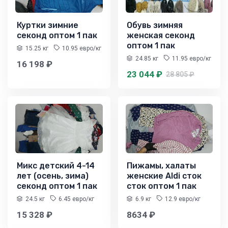
Куртки зимние
Обувь зимняя
секонд оптом 1 пак
женская секонд
оптом 1 пак
15.25 кг
10.95 евро/кг
24.85 кг
11.95 евро/кг
16 198 ₽
23 044 ₽
28 805 ₽
Микс детский 4-14
Пижамы, халаты
лет (осень, зима)
женские Aldi сток
секонд оптом 1 пак
сток оптом 1 пак
24.5 кг
6.45 евро/кг
6.9 кг
12.9 евро/кг
15 328 ₽
8634 ₽