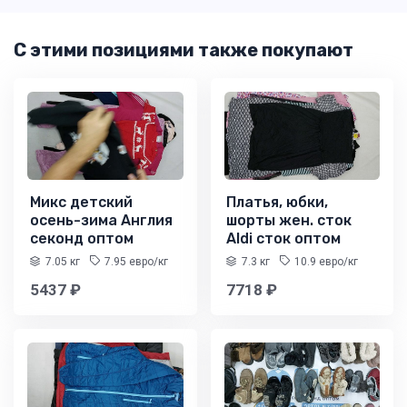
С этими позициями также покупают
Микс детский
Платья, юбки,
осень-зима Англия
шорты жен. сток
секонд оптом
Aldi сток оптом
7.05 кг
7.95 евро/кг
7.3 кг
10.9 евро/кг
5437 ₽
7718 ₽