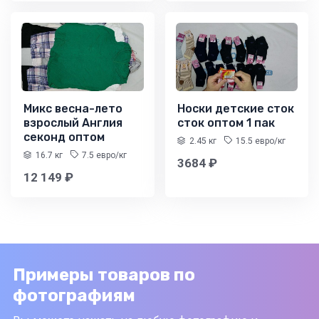
Микс весна-лето
Носки детские сток
взрослый Англия
сток оптом 1 пак
секонд оптом
2.45 кг
15.5 евро/кг
16.7 кг
7.5 евро/кг
3684 ₽
12 149 ₽
Примеры товаров по
фотографиям