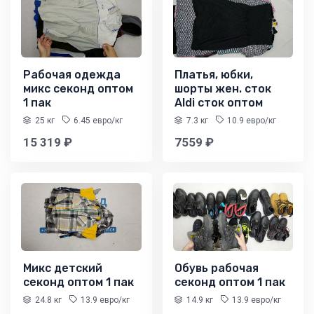
Рабочая одежда
Платья, юбки,
микс секонд оптом
шорты жен. сток
1 пак
Aldi сток оптом
25 кг
6.45 евро/кг
7.3 кг
10.9 евро/кг
15 319 ₽
7559 ₽
Микс детский
Обувь рабочая
секонд оптом 1 пак
секонд оптом 1 пак
24.8 кг
13.9 евро/кг
14.9 кг
13.9 евро/кг