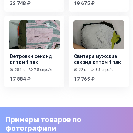
32 748 ₽
19 675 ₽
Ветровки секонд
Свитера мужские
оптом 1 пак
секонд оптом 1 пак
25.1 кг
7.5 евро/кг
22 кг
8.5 евро/кг
17 884 ₽
17 765 ₽
Примеры товаров по
фотографиям