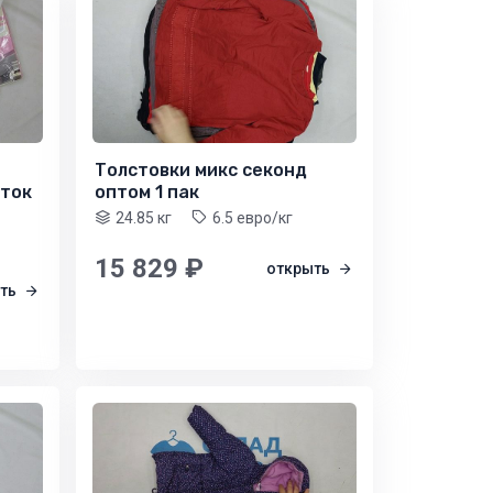
Толстовки микс секонд
сток
оптом 1 пак
24.85 кг
6.5 евро/кг
15 829 ₽
открыть
ыть