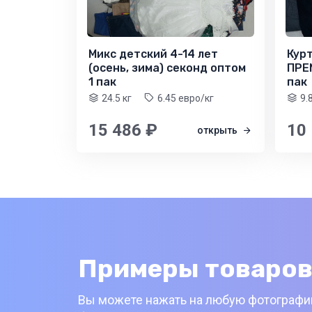
Микс детский 4-14 лет
Курт
(осень, зима) секонд оптом
ПРЕ
1 пак
пак
24.5 кг
6.45 евро/кг
9.
15 486 ₽
10
открыть
Примеры товаров
Вы можете нажать на любую фотографию