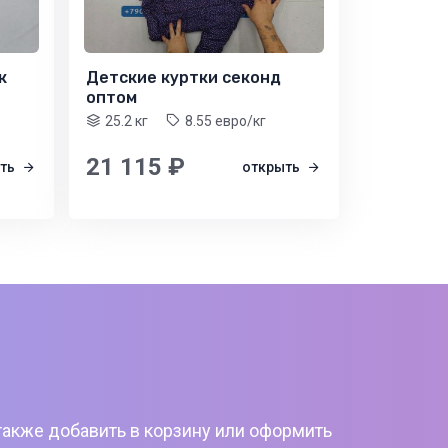
к
Детские куртки секонд
оптом
25.2 кг
8.55 евро/кг
21 115 ₽
ыть
открыть
также добавить в корзину или оформить