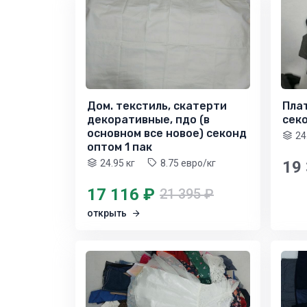
Дом. текстиль, скатерти
Пла
декоративные, пдо (в
секо
основном все новое) секонд
24
оптом 1 пак
24.95 кг
8.75 евро/кг
19
17 116 ₽
21 395 ₽
открыть