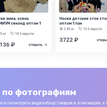
ки зима, осень
Носки детские сток сто
МИУМ секонд оптом 1
оптом 1 пак
2.45 кг
15.5 евро/кг
85 кг
10.5 евро/кг
3722 ₽
откр
 136 ₽
открыть
 по фотографиям
 и посмотреть видеообзор товаров в этом мешке, а 