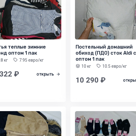
тья теплые зимние
Постельный домашний
нд оптом 1 пак
обиход (ПДО) сток Aldi 
оптом 1 пак
.8 кг
7.95 евро/кг
10 кг
10.5 евро/кг
 322 ₽
открыть
10 290 ₽
откр