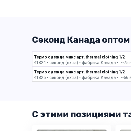
Секонд Канада оптом
Термо одежда микс арт. thermal clothing 1/2
41824 • секонд (extra) •
фабрика
Канада • ~75 ве
Термо одежда микс арт. thermal clothing 1/2
41825 • секонд (extra) •
фабрика
Канада • ~66 ве
С этими позициями т