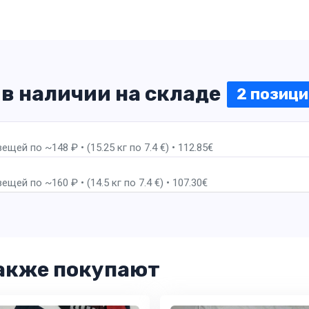
 в наличии на складе
2 позиц
1 пак
щей по ~148 ₽ • (15.25 кг по 7.4 €) • 112.85€
2 пак
щей по ~160 ₽ • (14.5 кг по 7.4 €) • 107.30€
акже покупают