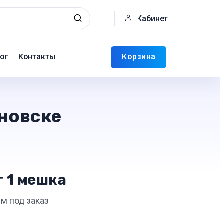
Кабинет
Корзина
ог
Контакты
яновске
т 1 мешка
ём под заказ