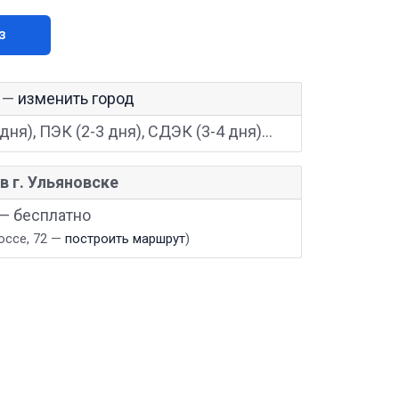
з
—
изменить город
дня), ПЭК (2-3 дня), СДЭК (3-4 дня)...
в г. Ульяновске
 — бесплатно
оссе, 72 —
построить маршрут
)