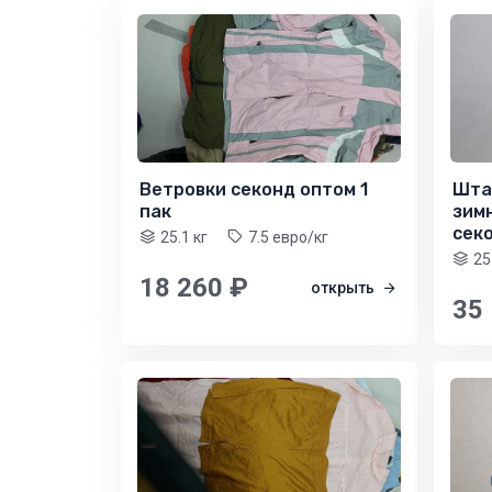
Ветровки секонд оптом 1
Шта
пак
зим
секо
25.1 кг
7.5 евро/кг
25
18 260 ₽
открыть
35