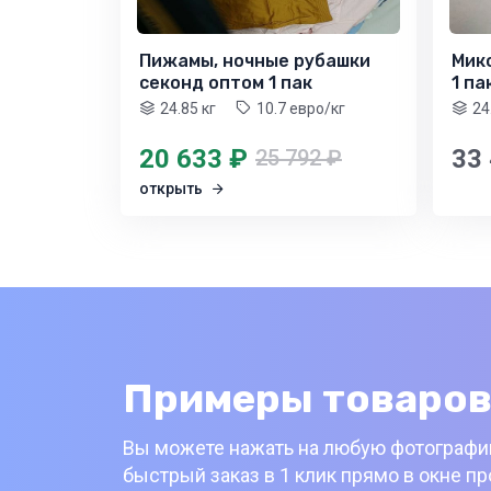
Пижамы, ночные рубашки
Мик
секонд оптом 1 пак
1 па
24.85 кг
10.7 евро/кг
24
20 633 ₽
33
25 792 ₽
открыть
Примеры товаров
Вы можете нажать на любую фотографию
быстрый заказ в 1 клик прямо в окне п