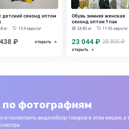
с детский секонд оптом
Обувь зимняя женская
к
секонд оптом 1 пак
.8 кг
13.9 евро/кг
24.85 кг
11.95 евро/кг
 438 ₽
23 044 ₽
28 805 ₽
открыть
открыть
 по фотографиям
 и посмотреть видеообзор товаров в этом мешке, а 
росмотра.