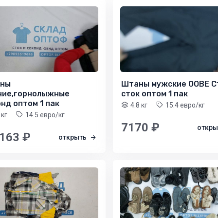
ны
Штаны мужские OOBE С
ние,горнолыжные
сток оптом 1 пак
нд оптом 1 пак
4.8 кг
15.4 евро/кг
 кг
14.5 евро/кг
7170 ₽
откр
 163 ₽
открыть