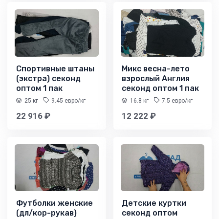
Спортивные штаны
Микс весна-лето
(экстра) секонд
взрослый Англия
оптом 1 пак
секонд оптом 1 пак
25 кг
9.45 евро/кг
16.8 кг
7.5 евро/кг
22 916 ₽
12 222 ₽
Футболки женские
Детские куртки
(дл/кор-рукав)
секонд оптом