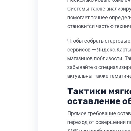
Системы также анализиру
помогает точнее определя
становится частью техни
Чтобы собрать стартовые
сервисов — Яндекс.Карты
магазинов поблизости. Т
забывайте о специализиро
актуальны также тематич
Тактики мягк
оставление о
Прямое требование остав
переход от совершения по
SMS
или сообщение в мес