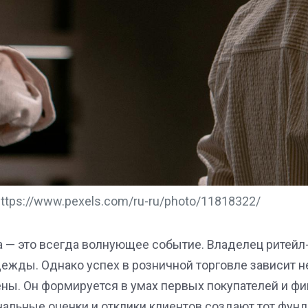
https://www.pexels.com/ru-ru/photo/11818322/
а — это всегда волнующее событие. Владелец ритейл
дежды. Однако успех в розничной торговле зависит н
ены. Он формируется в умах первых покупателей и ф
альные оценки и отклики клиентов создают тот фунд