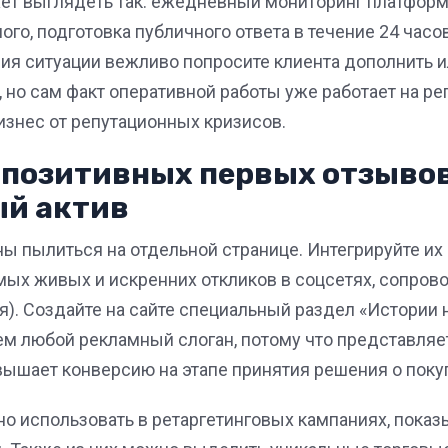
т выглядеть так: ежедневный мониторинг платформ
го, подготовка публичного ответа в течение 24 часо
ия ситуации вежливо попросите клиента дополнить и
, но сам факт оперативной работы уже работает на р
изнес от репутационных кризисов.
позитивных первых отзывов
ый актив
 пылиться на отдельной странице. Интегрируйте их 
мых живых и искренних откликов в соцсетях, сопро
ия). Создайте на сайте специальный раздел «Истории 
чем любой рекламный слоган, потому что представля
вышает конверсию на этапе принятия решения о поку
 использовать в ретаргетинговых кампаниях, показыв