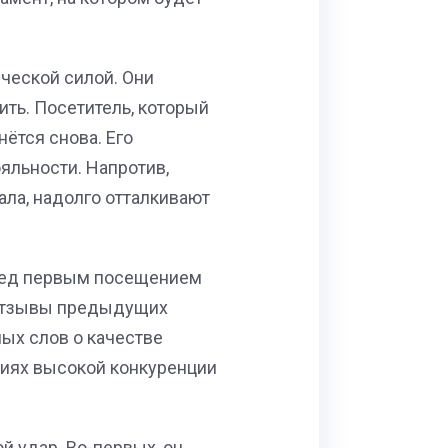
ческой силой. Они
ть. Посетитель, который
ётся снова. Его
яльности. Напротив,
ла, надолго отталкивают
еред первым посещением
 Отзывы предыдущих
ых слов о качестве
виях высокой конкуренции
й удар. Во-первых, он