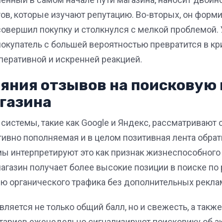
ов, которые изучают репутацию. Во-вторых, он форм
е совершил покупку и столкнулся с мелкой проблемой
покупатель с большей вероятностью превратится в кри
перативной и искренней реакцией.
яния отзывов на поисковую 
газина
истемы, такие как Google и Яндекс, рассматривают
тивно пополняемая и в целом позитивная лента обра
мы интерпретируют это как признак жизнеспособного
магазин получает более высокие позиции в поиске п
ию органического трафика без дополнительных рекла
яется не только общий балл, но и свежесть, а также
ариев еженедельно сигнализируют поисковику об ак