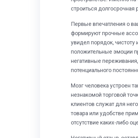
строиться долгосрочная 
Первые впечатления о ва
формируют прочные ассоц
увидел порядок, чистоту 
положительные эмоции пр
негативные переживания,
потенциального постоянно
Мозг человека устроен т
незнакомой торговой точ
клиентов служат для нег
товара или удобстве при
отсутствие каких-либо оц
Негативный отзыв, оставл