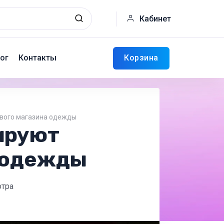
Кабинет
Корзина
ог
Контакты
вого магазина одежды
ируют
 одежды
отра