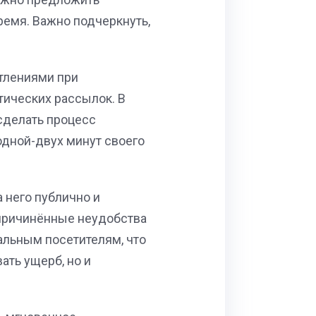
ремя. Важно подчеркнуть,
тлениями при
тических рассылок. В
сделать процесс
одной-двух минут своего
 него публично и
 причинённые неудобства
альным посетителям, что
ать ущерб, но и