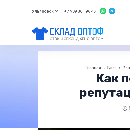
Ульяновск
+7 909 361 96 46
Главная
Блог
Реп
Как 
репута