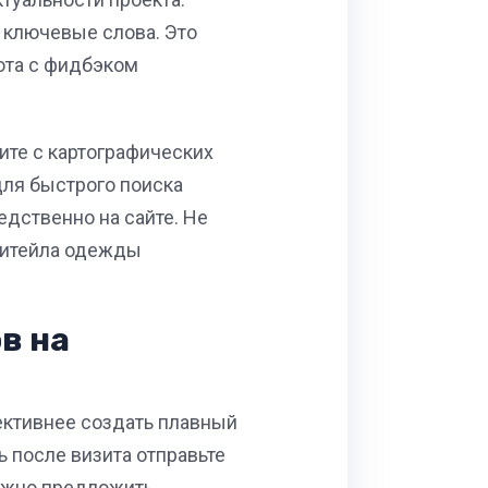
 ключевые слова. Это
бота с фидбэком
ите с картографических
для быстрого поиска
дственно на сайте. Не
 ритейла одежды
в на
ективнее создать плавный
 после визита отправьте
ожно предложить