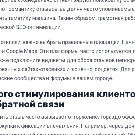
ют семантику отзывов, выделяя часто упоминаемые
ть тематику магазина. Таким образом, грамотная ра
ческой SEO-оптимизации.
 отклики, важно выбрать правильные площадки. Начн
 и Google Maps. Эти платформы часто используются 
акже подключите виджеты для сбора отзывов непосре
ванных сайтах-отзовиках и, конечно, соцсетях. Для
еские сообщества и форумы в вашем городе.
ого стимулирования клиенто
братной связи
ить отзыв часто вызывает отторжение. Гораздо эфф
купки к фиксации впечатления. Например, через день
сенджере с благодарностью и короткой ссылкой. М