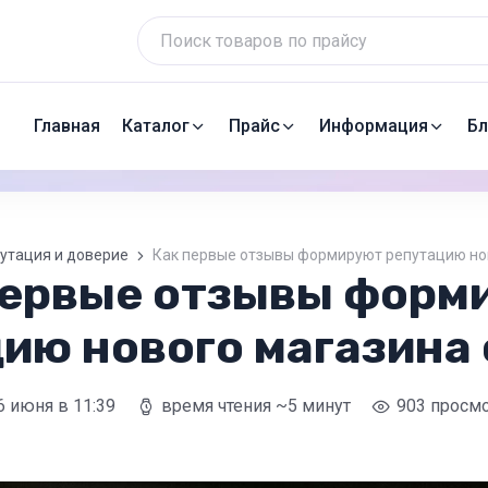
Главная
Каталог
Прайс
Информация
Бл
утация и доверие
Как первые отзывы формируют репутацию но
первые отзывы форм
цию нового магазина
6 июня
в 11:39
время чтения ~5 минут
903 просм