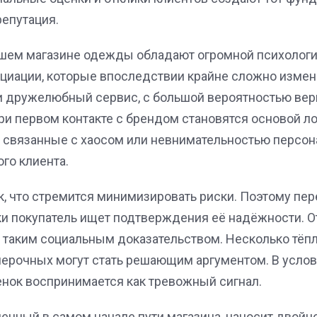
репутация.
шем магазине одежды обладают огромной психологи
иации, которые впоследствии крайне сложно измени
и дружелюбный сервис, с большой вероятностью верн
и первом контакте с брендом становятся основой ло
 связанные с хаосом или невнимательностью персона
го клиента.
ак, что стремится минимизировать риски. Поэтому п
ки покупатель ищет подтверждения её надёжности.
о таким социальным доказательством. Несколько тёпл
мерочных могут стать решающим аргументом. В усло
енок воспринимается как тревожный сигнал.
енный в самом начале пути магазина, наносит двойно