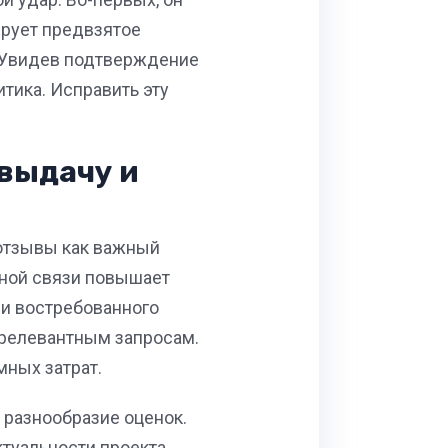
ирует предвзятое
. Увидев подтверждение
тика. Исправить эту
выдачу и
 отзывы как важный
тной связи повышает
 и востребованного
о релевантным запросам.
мных затрат.
 разнообразие оценок.
туальности проекта.