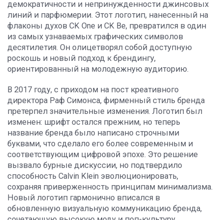
демократичности и непринужденности джинсовых
линий и парфюмерии. Этот логотип, нанесенный на
флаконы духов CK One и CK Be, превратился в один
из самых узнаваемых графических символов
десятилетия. Он олицетворял собой доступную
роскошь и новый подход к брендингу,
ориентированный на молодежную аудиторию.
В 2017 году, с приходом на пост креативного
директора Раф Симонса, фирменный стиль бренда
претерпел значительные изменения. Логотип был
изменен: шрифт остался прежним, но теперь
название бренда было написано строчными
буквами, что сделало его более современным и
соответствующим цифровой эпохе. Это решение
вызвало бурные дискуссии, но подтвердило
способность Calvin Klein эволюционировать,
сохраняя приверженность принципам минимализма.
Новый логотип гармонично вписался в
обновленную визуальную коммуникацию бренда,
сочетающую высокую моду и поп-культуру.