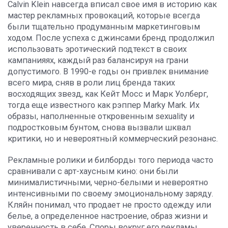
Calvin Klein навсегда вписал свое имя в историю как
мастер рекламных провокаций, которые всегда
были тщательно продуманным маркетинговым
ходом. После успеха с джинсами бренд продолжил
использовать эротический подтекст в своих
кампанияях, каждый раз балансируя на грани
допустимого. В 1990-е годы он привлек внимание
всего мира, сняв в роли лиц бренда таких
восходящих звезд, как Кейт Мосс и Марк Уолберг,
тогда еще известного как рэппер Marky Mark. Их
образы, наполненные откровенным sexuality и
подростковым бунтом, снова вызвали шквал
критики, но и невероятный коммерческий резонанс.
Рекламные ролики и билборды того периода часто
сравнивали с арт-хаусным кино: они были
минималистичными, черно-белыми и невероятно
интенсивными по своему эмоциональному заряду.
Кляйн понимал, что продает не просто одежду или
белье, а определенное настроение, образ жизни и
уверенность в себе. Споры вокруг его рекламы