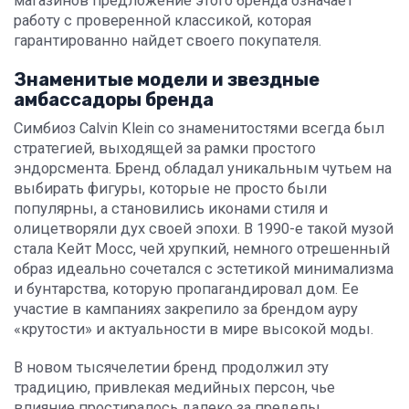
магазинов предложение этого бренда означает
работу с проверенной классикой, которая
гарантированно найдет своего покупателя.
Знаменитые модели и звездные
амбассадоры бренда
Симбиоз Calvin Klein со знаменитостями всегда был
стратегией, выходящей за рамки простого
эндорсмента. Бренд обладал уникальным чутьем на
выбирать фигуры, которые не просто были
популярны, а становились иконами стиля и
олицетворяли дух своей эпохи. В 1990-е такой музой
стала Кейт Мосс, чей хрупкий, немного отрешенный
образ идеально сочетался с эстетикой минимализма
и бунтарства, которую пропагандировал дом. Ее
участие в кампаниях закрепило за брендом ауру
«крутости» и актуальности в мире высокой моды.
В новом тысячелетии бренд продолжил эту
традицию, привлекая медийных персон, чье
влияние простиралось далеко за пределы