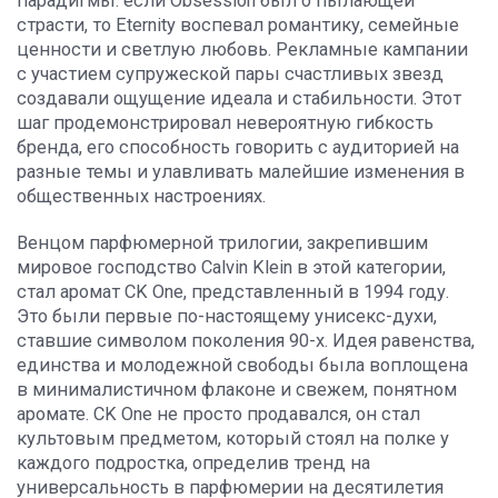
парадигмы: если Obsession был о пылающей
страсти, то Eternity воспевал романтику, семейные
ценности и светлую любовь. Рекламные кампании
с участием супружеской пары счастливых звезд
создавали ощущение идеала и стабильности. Этот
шаг продемонстрировал невероятную гибкость
бренда, его способность говорить с аудиторией на
разные темы и улавливать малейшие изменения в
общественных настроениях.
Венцом парфюмерной трилогии, закрепившим
мировое господство Calvin Klein в этой категории,
стал аромат CK One, представленный в 1994 году.
Это были первые по-настоящему унисекс-духи,
ставшие символом поколения 90-х. Идея равенства,
единства и молодежной свободы была воплощена
в минималистичном флаконе и свежем, понятном
аромате. CK One не просто продавался, он стал
культовым предметом, который стоял на полке у
каждого подростка, определив тренд на
универсальность в парфюмерии на десятилетия