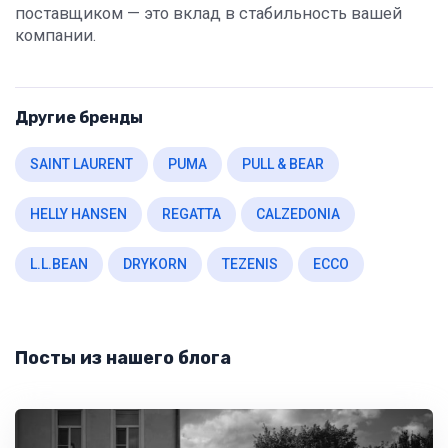
поставщиком — это вклад в стабильность вашей
компании.
Другие бренды
SAINT LAURENT
PUMA
PULL & BEAR
HELLY HANSEN
REGATTA
CALZEDONIA
L.L.BEAN
DRYKORN
TEZENIS
ECCO
Посты из нашего блога