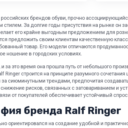
х российских брендов обуви, прочно ассоциирующийс
стилем. За долгие годы присутствия на рынке он з
делает его крайне выгодным предложением для розн
тся предложить своим клиентам качественную класси
бованный товар. Его модели отличаются продуманно
ое ношение в городских условиях.
 и за это время она прошла путь от небольшого прои
f Ringer строится на принципе разумного сочетания 
ся за сиюминутными трендами, предпочитая создавать
т снижение рисков, связанных с затовариванием и у
вязи от покупателей обеспечивает устойчивый спрос
фия бренда Ralf Ringer
ьно ориентировался на создание удобной и практичн