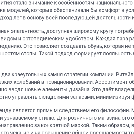
тия стало внимание к особенностям национального к
ке моделей, которые обеспечивали бы комфорт в ус
дход лег в основу всей последующей деятельности и 
чная элегантность, доступная широкому кругу потреб
идом и ортопедическим удобством. Каждая пара ра
едению. Это позволяет создавать обувь, которая не 
ностям стопы. Такой подход формирует лояльность 
два краеугольных камня стратегии компании. Ритейл
езких колебаний в позиционировании. Ассортимент о
но вводя новые элементы дизайна. Это даёт владе
отно управлять складскими запасами, минимизируя 
ренду является прямым следствием его философии. М
 и узнаваемому стилю. Для розничного магазина это
енаправленно за конкретной маркой. Таким образом, 
него чека, но и на повышение общей посещаемости то