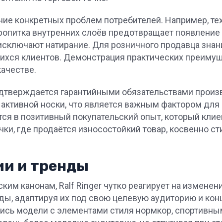
ие конкретных проблем потребителей. Например, тех
ропитка внутренних слоёв предотвращает появление 
 исключают натирание. Для розничного продавца зна
хся клиентов. Демонстрация практических преимущ
ачестве.
подтверждается гарантийными обязательствами произ
 активной носки, что является важным фактором для
ся в позитивный покупательский опыт, который клие
ки, где продаётся износостойкий товар, косвенно с
ии и тренды
им канонам, Ralf Ringer чутко реагирует на измене
ды, адаптируя их под свою целевую аудиторию и кон
ись модели с элементами стиля нормкор, спортивны