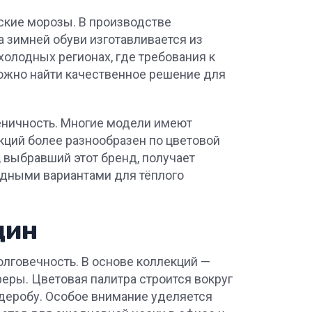
ские морозы. В производстве
а зимней обуви изготавливается из
холодных регионах, где требования к
можно найти качественное решение для
гиеничность. Многие модели имеют
кций более разнообразен по цветовой
, выбравший этот бренд, получает
дными вариантами для тёплого
щин
олговечность. В основе коллекций —
еры. Цветовая палитра строится вокруг
ардеробу. Особое внимание уделяется