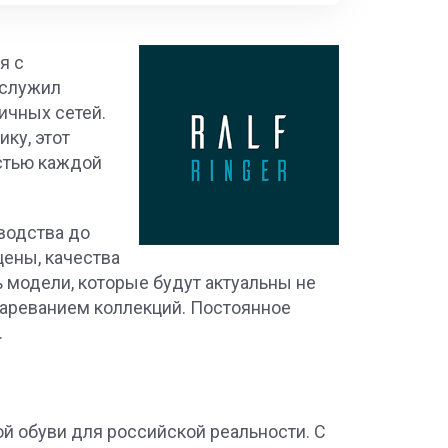
я с
аслужил
ичных сетей.
ку, этот
стью каждой
зводства до
цены, качества
 модели, которые будут актуальны не
стареванием коллекций. Постоянное
.
ой обуви для российской реальности. С