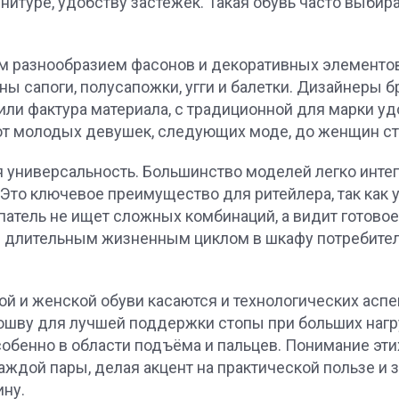
рнитуре, удобству застёжек. Такая обувь часто выби
м разнообразием фасонов и декоративных элементов
ны сапоги, полусапожки, угги и балетки. Дизайнеры
или фактура материала, с традиционной для марки уд
т молодых девушек, следующих моде, до женщин ста
я универсальность. Большинство моделей легко инте
Это ключевое преимущество для ритейлера, так как 
патель не ищет сложных комбинаций, а видит готовое
длительным жизненным циклом в шкафу потребителя
ой и женской обуви касаются и технологических асп
ошву для лучшей поддержки стопы при больших нагр
собенно в области подъёма и пальцев. Понимание эт
ждой пары, делая акцент на практической пользе и за
ину.