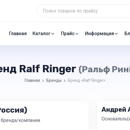
Главная
Каталог
Прайс
Информация
Бл
енд Ralf Ringer
(Ральф Рин́
Главная
Бренды
Бренд «Ralf Ringer»
Россия)
Андрей 
Основатель(
 бренда/компании