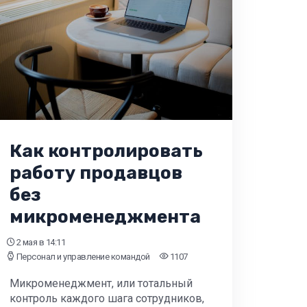
Как контролировать
работу продавцов
без
микроменеджмента
2 мая
в 14:11
Персонал и управление командой
1107
Микроменеджмент, или тотальный
контроль каждого шага сотрудников,