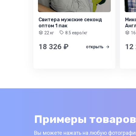
Свитера мужские секонд
Мик
оптом 1 пак
Анг
22 кг
8.5 евро/кг
16
18 326 ₽
12
открыть
Примеры товаров
Вы можете нажать на любую фотографию