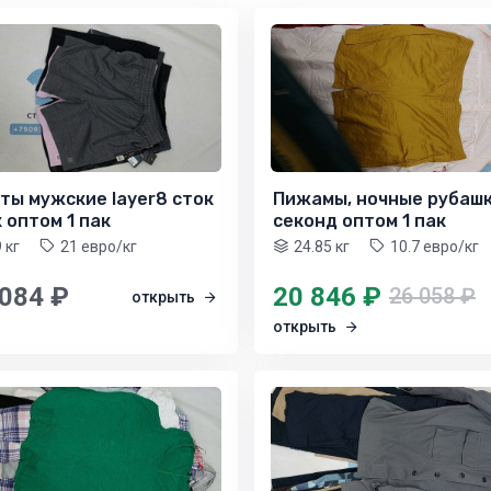
ты мужские layer8 сток
Пижамы, ночные рубаш
 оптом 1 пак
секонд оптом 1 пак
9 кг
21 евро/кг
24.85 кг
10.7 евро/кг
 084 ₽
20 846 ₽
26 058 ₽
открыть
открыть