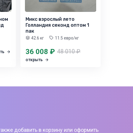
ном
Микс взрослый лето
нд
Голландия секонд оптом 1
пак
42.6 кг
11.5 евро/кг
36 008 ₽
48 010 ₽
ыть
открыть
также добавить в корзину или оформить