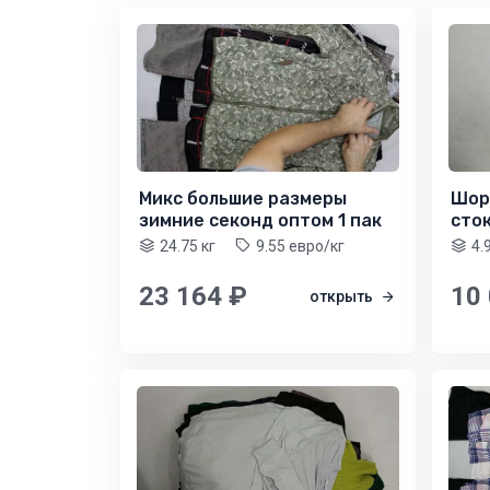
Микс большие размеры
Шор
зимние секонд оптом 1 пак
сток
24.75 кг
9.55 евро/кг
4.
23 164 ₽
10
открыть