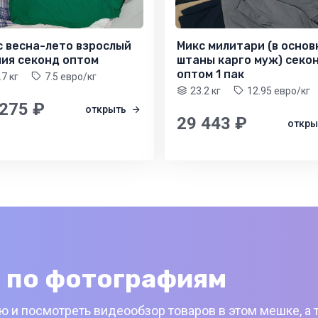
с весна-лето взрослый
Микс милитари (в основ
лия секонд оптом
штаны карго муж) секо
оптом 1 пак
.7 кг
7.5 евро/кг
23.2 кг
12.95 евро/кг
 275 ₽
открыть
29 443 ₽
откр
 по фотографиям
 и посмотреть видеообзор товаров в этом мешке, а 