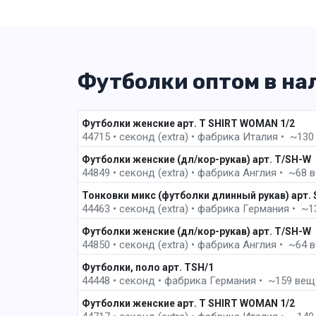
Футболки оптом в на
1 
Футболки женские арт. T SHIRT WOMAN 1/2
44715 • секонд (extra) •
фабрика
Италия • ~130 в
Футболки женские (дл/кор-рукав) арт. T/SH-W
44849 • секонд (extra) •
фабрика
Англия • ~68 ве
Тонковки микс (футболки длинный рукав) арт.
44463 • секонд (extra) •
фабрика
Германия • ~130
Футболки женские (дл/кор-рукав) арт. T/SH-W
44850 • секонд (extra) •
фабрика
Англия • ~64 ве
2 пак
Футболки, поло арт. TSH/1
44448 • секонд •
фабрика
Германия • ~159 вещей
3 
Футболки женские арт. T SHIRT WOMAN 1/2