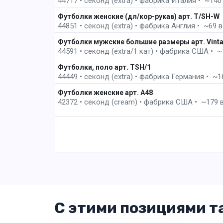
44717 • секонд (extra) •
фабрика
Италия • ~140 в
Футболки женские (дл/кор-рукав) арт. T/SH-W
44851 • секонд (extra) •
фабрика
Англия • ~69 ве
Футболки мужские большие размеры арт. Vintage
44591 • секонд (extra/1 кат) •
фабрика
США • ~10
3 пак
Футболки, поло арт. TSH/1
44449 • секонд (extra) •
фабрика
Германия • ~163
4 пак
Футболки женские арт. A48
42372 • секонд (cream) •
фабрика
США • ~179 в
С этими позициями т