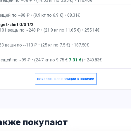
ещей по ~78 ₽ • (19.55 кг по 5.65 €) • 110.46€
3 пак
щей по ~98 ₽ • (9.9 кг по 6.9 €) • 68.31€
3 пак
 t-shirt O/S 1/2
1 вещь по ~248 ₽ • (21.9 кг по 11.65 €) • 255.14€
 вещи по ~113 ₽ • (25 кг по 7.5 €) • 187.50€
ещей по ~99 ₽ • (24.7 кг по
9.75 €
7.31 €
) • 240.83€
показать все позиции в наличии
акже покупают