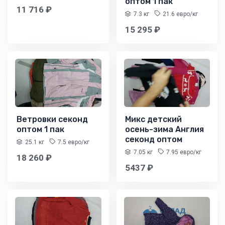
оптом 1 пак
11 716 ₽
7.3 кг
21.6 евро/кг
15 295 ₽
Ветровки секонд
Микс детский
оптом 1 пак
осень-зима Англия
секонд оптом
25.1 кг
7.5 евро/кг
7.05 кг
7.95 евро/кг
18 260 ₽
5437 ₽