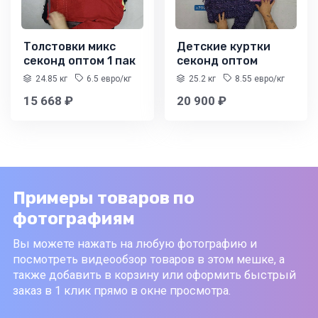
Толстовки микс
Детские куртки
секонд оптом 1 пак
секонд оптом
24.85 кг
6.5 евро/кг
25.2 кг
8.55 евро/кг
15 668 ₽
20 900 ₽
Примеры товаров по
фотографиям
Вы можете нажать на любую фотографию и
посмотреть видеообзор товаров в этом мешке, а
также добавить в корзину или оформить быстрый
заказ в 1 клик прямо в окне просмотра.