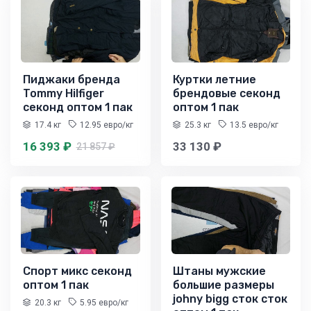
Пиджаки бренда
Куртки летние
Tommy Hilfiger
брендовые секонд
секонд оптом 1 пак
оптом 1 пак
17.4 кг
12.95 евро/кг
25.3 кг
13.5 евро/кг
16 393 ₽
33 130 ₽
21 857 ₽
Спорт микс секонд
Штаны мужские
оптом 1 пак
большие размеры
johny bigg сток сток
20.3 кг
5.95 евро/кг