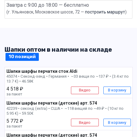
Завтра с 9:00 до 18:00 — бесплатно
(г. Ульяновск, Московское шоссе, 72 —
построить маршрут
)
Шапки оптом в наличии на складе
10 позиций
Шапки шарфы перчатки сток Aldi
45074 • Секонд-хенд •
Германия • ~33 вещи по ~137 ₽ • (3.4 кг по
13.7 €) • 46.58€
4 518 ₽
Видео
В корзину
за пакет
Шапки шарфы перчатки (детские) арт. 574
1 пак
42239 • секонд (extra) •
США • ~118 вещей по ~49 ₽ • (10 кг по
5.95 €) • 59.50€
5 772 ₽
Видео
В корзину
за пакет
Шапки шарфы перчатки (детские) арт. 574
3 пак