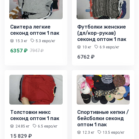
Свитера легкие
Футболки женские
секонд оптом 1 пак
(дл/кор-рукав)
секонд оптом 1 пак
15.3 кг
5.3 евро/кг
10 кг
6.9 евро/кг
6357 ₽
7947 ₽
6762 ₽
Толстовки микс
Спортивные кепки /
секонд оптом 1 пак
бейсболки секонд
оптом 1 пак
24.85 кг
6.5 евро/кг
12.3 кг
13.5 евро/кг
15 829 ₽