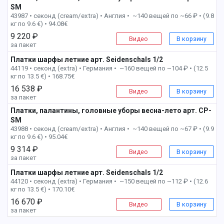
SM
2 пак
43987 • секонд (cream/extra) •
Англия • ~140 вещей по ~66 ₽ • (9.8
кг по 9.6 €) • 94.08€
9 220 ₽
Видео
В корзину
за пакет
Платки шарфы летние арт. Seidenschals 1/2
3 пак
44119 • секонд (extra) •
Германия • ~160 вещей по ~104 ₽ • (12.5
кг по 13.5 €) • 168.75€
16 538 ₽
Видео
В корзину
за пакет
Платки, палантины, головные уборы весна-лето арт. CP-
SM
3 пак
43988 • секонд (cream/extra) •
Англия • ~140 вещей по ~67 ₽ • (9.9
кг по 9.6 €) • 95.04€
9 314 ₽
Видео
В корзину
за пакет
Платки шарфы летние арт. Seidenschals 1/2
4 пак
44120 • секонд (extra) •
Германия • ~150 вещей по ~112 ₽ • (12.6
кг по 13.5 €) • 170.10€
16 670 ₽
Видео
В корзину
за пакет