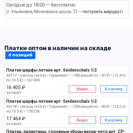
Сегодня до 18:00 — бесплатно
(г. Ульяновск, Московское шоссе, 72 —
построить маршрут
)
Платки оптом в наличии на складе
6 позиций
Платки шарфы летние арт. Seidenschals 1/2
1 пак
44117 • секонд (extra) •
Германия • ~189 вещей по ~87 ₽ • (12.4 кг
по 13.5 €) • 167.40€
16 405 ₽
Видео
В корзину
за пакет
Платки шарфы летние арт. Seidenschals 1/2
2 пак
44118 • секонд (extra) •
Германия • ~206 вещей по ~85 ₽ • (13.2 кг
по 13.5 €) • 178.20€
17 464 ₽
Видео
В корзину
за пакет
Платки, палантины, головные уборы весна-лето арт. CP-