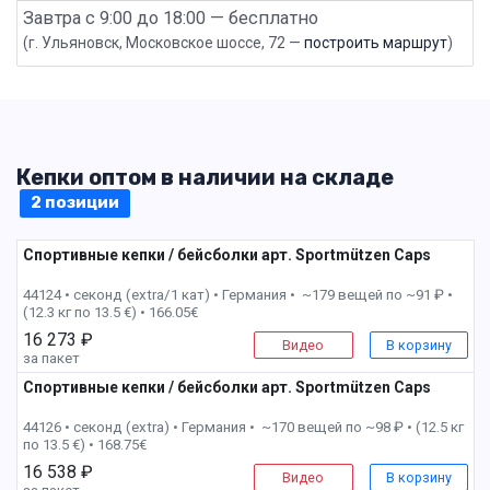
Завтра с 9:00 до 18:00 — бесплатно
(г. Ульяновск, Московское шоссе, 72 —
построить маршрут
)
Кепки оптом в наличии на складе
2 позиции
Спортивные кепки / бейсболки арт. Sportmützen Caps
1 пак
44124 • секонд (extra/1 кат) •
Германия • ~179 вещей по ~91 ₽ •
(12.3 кг по 13.5 €) • 166.05€
16 273 ₽
Видео
В корзину
за пакет
Спортивные кепки / бейсболки арт. Sportmützen Caps
3 пак
44126 • секонд (extra) •
Германия • ~170 вещей по ~98 ₽ • (12.5 кг
по 13.5 €) • 168.75€
16 538 ₽
Видео
В корзину