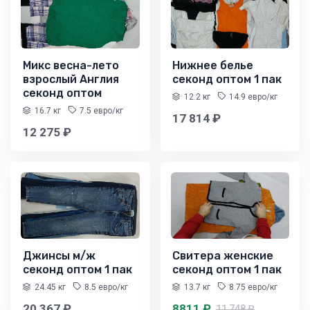
Микс весна-лето
Нижнее белье
взрослый Англия
секонд оптом 1 пак
секонд оптом
12.2 кг
14.9 евро/кг
16.7 кг
7.5 евро/кг
17 814 ₽
12 275 ₽
Джинсы м/ж
Свитера женские
секонд оптом 1 пак
секонд оптом 1 пак
24.45 кг
8.5 евро/кг
13.7 кг
8.75 евро/кг
20 367 ₽
8811 ₽
11 748 ₽