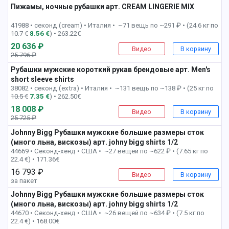
Пижамы, ночные рубашки арт. CREAM LINGERIE MIX
2 пак
41988 • секонд (cream) •
Италия • ~71 вещь по ~291 ₽ • (24.6 кг по
10.7 €
8.56 €
) • 263.22€
20 636 ₽
Видео
В корзину
25 796 ₽
-21%
Рубашки мужские короткий рукав брендовые арт. Men's
short sleeve shirts
2 пак
38082 • секонд (extra) •
Италия • ~131 вещь по ~138 ₽ • (25 кг по
10.5 €
7.35 €
) • 262.50€
18 008 ₽
Видео
В корзину
25 725 ₽
-30%
Johnny Bigg Рубашки мужские большие размеры сток
(много льна, вискозы) арт. johny bigg shirts 1/2
3 пак
44669 • Секонд-хенд •
США • ~27 вещей по ~622 ₽ • (7.65 кг по
22.4 €) • 171.36€
16 793 ₽
Видео
В корзину
за пакет
Johnny Bigg Рубашки мужские большие размеры сток
(много льна, вискозы) арт. johny bigg shirts 1/2
4 пак
44670 • Секонд-хенд •
США • ~26 вещей по ~634 ₽ • (7.5 кг по
22.4 €) • 168.00€