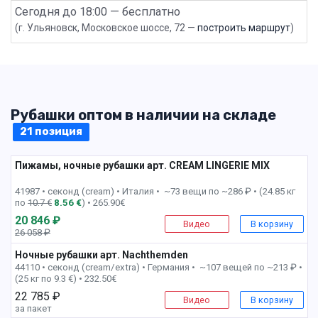
Сегодня до 18:00 — бесплатно
(г. Ульяновск, Московское шоссе, 72 —
построить маршрут
)
Рубашки оптом в наличии на складе
21 позиция
Пижамы, ночные рубашки арт. CREAM LINGERIE MIX
1 пак
41987 • секонд (cream) •
Италия • ~73 вещи по ~286 ₽ • (24.85 кг
по
10.7 €
8.56 €
) • 265.90€
20 846 ₽
Видео
В корзину
26 058 ₽
-21%
Ночные рубашки арт. Nachthemden
2 пак
44110 • секонд (cream/extra) •
Германия • ~107 вещей по ~213 ₽ •
(25 кг по 9.3 €) • 232.50€
22 785 ₽
Видео
В корзину
за пакет