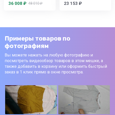
36 008 ₽
23 153 ₽
48 010 ₽
Примеры товаров по
фотографиям
Вы можете нажать на любую фотографию и
посмотреть видеообзор товаров в этом мешке, а
также добавить в корзину или оформить быстрый
заказ в 1 клик прямо в окне просмотра.