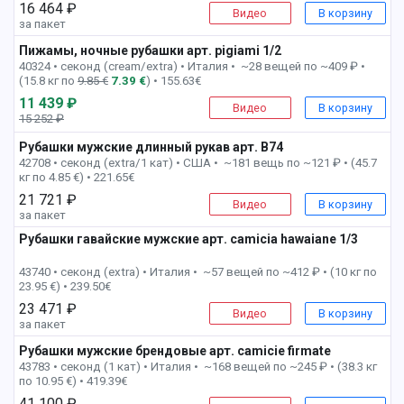
16 464 ₽
Видео
В корзину
за пакет
Пижамы, ночные рубашки арт. pigiami 1/2
4 пак
40324 • секонд (cream/extra) •
Италия • ~28 вещей по ~409 ₽ •
(15.8 кг по
9.85 €
7.39 €
) • 155.63€
11 439 ₽
Видео
В корзину
15 252 ₽
-25%
Рубашки мужские длинный рукав арт. B74
6 пак
42708 • секонд (extra/1 кат) •
США • ~181 вещь по ~121 ₽ • (45.7
кг по 4.85 €) • 221.65€
21 721 ₽
Видео
В корзину
за пакет
Рубашки гавайские мужские арт. camicia hawaiane 1/3
7 пак
43740 • секонд (extra) •
Италия • ~57 вещей по ~412 ₽ • (10 кг по
23.95 €) • 239.50€
23 471 ₽
Видео
В корзину
за пакет
Рубашки мужские брендовые арт. camicie firmate
7 пак
43783 • секонд (1 кат) •
Италия • ~168 вещей по ~245 ₽ • (38.3 кг
по 10.95 €) • 419.39€
41 100 ₽