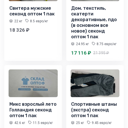
Свитера мужские
Дом. текстиль,
секонд оптом 1 пак
скатерти
декоративные, пдо
22 кг
8.5 евро/кг
(в основном все
18 326 ₽
новое) секонд
оптом 1 пак
24.95 кг
8.75 евро/кг
17 116 ₽
21 395 ₽
Микс взрослый лето
Спортивные штаны
Голландия секонд
(экстра) секонд
оптом 1 пак
оптом 1 пак
42.6 кг
11.5 евро/кг
25 кг
9.45 евро/кг