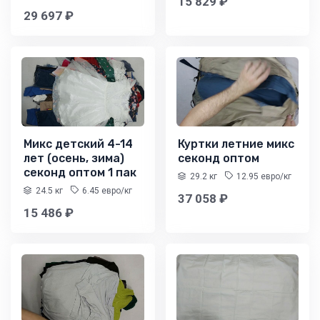
15 829 ₽
29 697 ₽
Микс детский 4-14
Куртки летние микс
лет (осень, зима)
секонд оптом
секонд оптом 1 пак
29.2 кг
12.95 евро/кг
24.5 кг
6.45 евро/кг
37 058 ₽
15 486 ₽